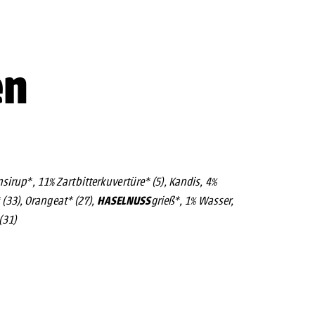
en
nsirup*, 11% Zartbitterkuvertüre* (5), Kandis, 4%
HASELNUSS
 (33), Orangeat* (27),
grieß*, 1% Wasser,
(31)