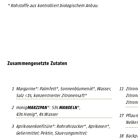
* Rohstoffe aus kontrolliert biologischem Anbau.
Zusammengesetzte Zutaten
1
Margarine*: Palmfett*, Sonnenblumenöl*, Wasser,
11
Zitron
Salz <1%, konzentrierter Zitronensaft*
Zitron
Zitron
2
Honig
MARZIPAN
*: 53%
MANDELN
*,
43% Honig*, 4% Wasser
17
Pflau
Nelken
3
Aprikosenkonfitüre*: Rohrohrzucker*, Aprikosen*,
Geliermittel: Pektin, Säuerungsmittel:
18
Backpu