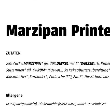
Marzipan Print
ZUTATEN
MARZIPAN
DINKEL
WEIZEN
29% Zucker
* (6), 20%
mehl* (
art), Rübe
RUM
Sultaninen* (4), 4%
* (40% vol.), 3% Kakaobutterzubereitung*
Kakaobutter*, Koriander*, Pottasche (32), Zimt*, Hirschhornsalz 
Allergene
Marzipan*(Mandeln), Dinkelmehl* (Weizenart), Rum*, Haselnüsse*