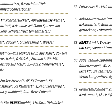
liumtartrat, Backtriebmittel:
32
Pottasche: Backtrieb
umhydrogencarbonat
33
Kakaobutterzubreitung
T
*: Rohrohrzucker*, 40%
Haselnuss
-kerne*,
Kakaobutter*, Rohroh
utter*, Kakaomasse* (kann Spuren von
getrocknet, Erdmande
 Soja, Schalenfrüchten enthalten)
t*: Zucker*, Glukosesirup*, Wasser
38
HAFER
drink*: Wasser,
HAFER
*, Sonnenblume
at*: 60–75% Glukosesirup aus Mais*, 25–40%
nschale*, 0,5% Salz; Zitronat*: 70–75%
40
süße Vanille-Zuberei
esirup aus Mais*, 25–30% Zitronenschale*,
Rübenzucker*, Wasse
alz
Extrakt*, 2% Vanilles
Verdickungsmittel: Ag
Zuckerstreusel*: 85,5% Zucker*, 8%
stärke*, 5% Palmfett*, 1,5% Glukosesirup*,
41
Gewürzmischung*: Zim
ma gemahlen*, Rote Bete-Pulver*
Kardamom*, Macis* (
*: 83%
DINKEL
mehl*, 17% Kartoffelstärke*