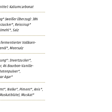
mittel: Kaliumcarbonat
* (weißer Überzug): 38%
rzucker*, Reissirup*
lmehl*, Salz
 fermentierter Vollkorn-
nöl*, Meersalz
tung*: Invertzucker*,
r, 4% Bourbon-Vanille-
chotenpulver*,
ar Agar*
t*, Nelke*, Piment*, Anis*,
Muskatblüte), Muskat*