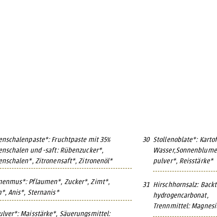
enschalenpaste*: Fruchtpaste mit 35%
30
Stollenoblate*: Kartof
enschalen und -saft: Rübenzucker*,
Wasser,Sonnenblumen
enschalen*, Zitronensaft*, Zitronenöl*
pulver*, Reisstärke*
menmus*: Pflaumen*, Zucker*, Zimt*,
31
Hirschhornsalz: Back
*, Anis*, Sternanis*
hydrogencarbonat,
Trennmittel: Magnes
lver*: Maisstärke*, Säuerungsmittel: