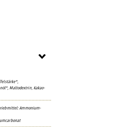
felstärke*,
öl*, Maltodextrin, Kakao-
triebmittel: Ammonium-
iumcarbonat