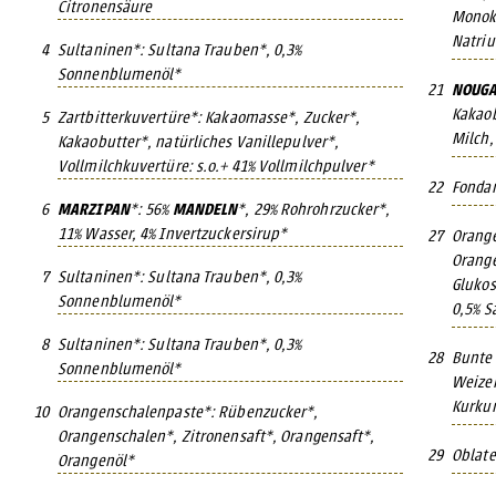
Citronensäure
Monoka
Natri
4
Sultaninen*: Sultana Trauben*, 0,3%
Sonnenblumenöl*
21
NOUGA
Kakaob
5
Zartbitterkuvertüre*: Kakaomasse*, Zucker*,
Milch,
Kakaobutter*, natürliches Vanillepulver*,
Vollmilchkuvertüre: s.o.+ 41% Vollmilchpulver*
22
Fondan
6
MARZIPAN
*: 56%
MANDELN
*, 29% Rohrohrzucker*,
11% Wasser, 4% Invertzuckersirup*
27
Orange
Orange
7
Sultaninen*: Sultana Trauben*, 0,3%
Glukos
Sonnenblumenöl*
0,5% S
8
Sultaninen*: Sultana Trauben*, 0,3%
28
Bunte 
Sonnenblumenöl*
Weizen
Kurku
10
Orangenschalenpaste*: Rübenzucker*,
Orangenschalen*, Zitronensaft*, Orangensaft*,
29
Oblate
Orangenöl*