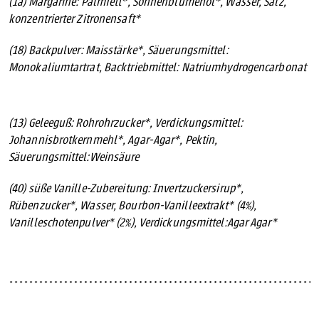
(1a)
Margarine: Palmfett*, Sonnenblumenöl*, Wasser, Salz,
konzentrierter Zitronensaft*
(18)
Backpulver: Maisstärke*, Säuerungsmittel:
Monokaliumtartrat, Backtriebmittel: Natriumhydrogencarbonat
(13) Geleeguß: Rohrohrzucker*, Verdickungsmittel:
Johannisbrotkernmehl*, Agar-Agar*, Pektin,
Säuerungsmittel:Weinsäure
(40) süße Vanille-Zubereitung: Invertzuckersirup*,
Rübenzucker*, Wasser, Bourbon-Vanilleextrakt* (4%),
Vanilleschotenpulver* (2%), Verdickungsmittel:Agar Agar*