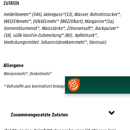
ZUTATEN
Heidelbeeren* (34%), Geleeguss*(13), Wasser, Rohrohrzucker*,
WEIZENmehl*, DINKELmehl* (WEIZENart), Margarine*(1a),
Sonnenblumenöl*, Maisstärke*, Zitronensaft*, Backpulver*
(18), süße Vanille-Zubereitung* (40), Apfelmark*,
Verdickungsmittel: Johannisbrotkernmehl*, Steinsalz
Allergene
Weizenmehl*, Dinkelmehl*
* Rohstoffe aus kontrolliert biologischem Anbau.
Zusammengesetzte Zutaten