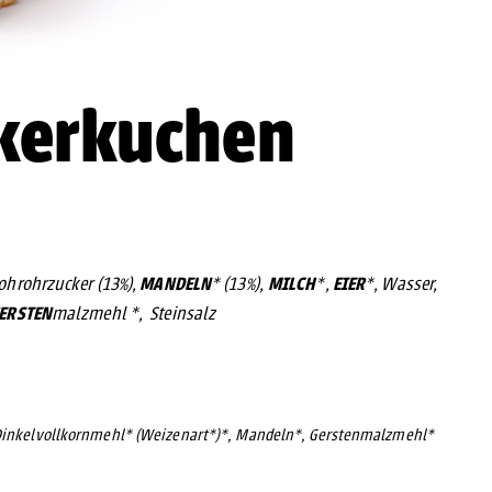
kerkuchen
MANDELN
MILCH
EIER
Rohrohrzucker (13%),
* (13%),
*,
*, Wasser,
ERSTEN
malzmehl *, Steinsalz
, Dinkelvollkornmehl* (Weizenart*)*, Mandeln*, Gerstenmalzmehl*