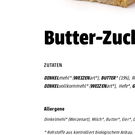
Butter-Zuc
ZUTATEN
DINKEL
WEIZEN
BUTTER
mehl* (
art*),
* (19%), 
DINKEL
WEIZEN
G
vollkornmehl* (
art*), Hefe*,
Allergene
Dinkelmehl* (Weizenart), Milch*, Butter*, Eier*
* Rohstoffe aus kontrolliert biologischem Anbau.